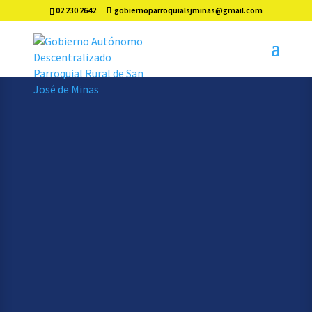
02 230 2642
gobiernoparroquialsjminas@gmail.com
GOBIERNO AUTÓNOMO DESCENTRALIZADO
PARROQUIAL RURAL DE
SAN JOSÉ DE
MINAS
Administración
2023 – 2027