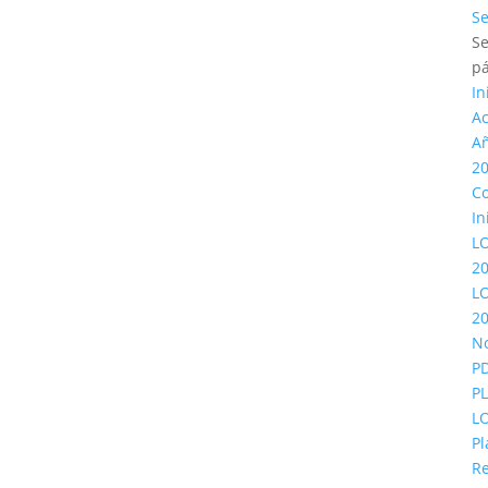
Se
Se
p
In
Ac
A
2
Co
In
L
2
L
2
No
P
P
L
Pl
Re