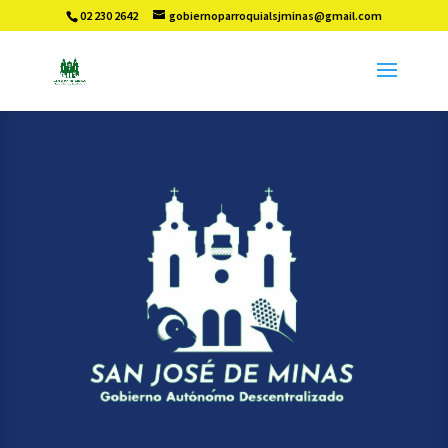
02 230 2642
gobiernoparroquialsjminas@gmail.com