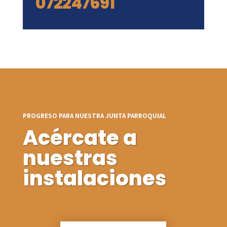
072247691
PROGRESO PARA NUESTRA JUNTA PARROQUIAL
Acércate a
nuestras
instalaciones