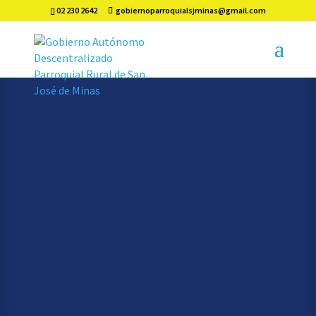
02 230 2642
gobiernoparroquialsjminas@gmail.com
PLANTILLA
RENDICIÓN DE
CUENTAS
NOSOTROS
CONTACTO