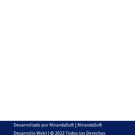
Desarrollado por
MirandaSoft | MirandaSoft
Desarrollo Web
) | © 2023 Todos los Derechos